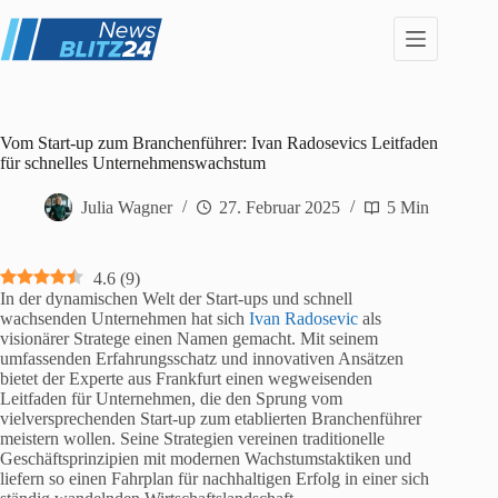
Zum
Inhalt
springen
Vom Start-up zum Branchenführer: Ivan Radosevics Leitfaden
für schnelles Unternehmenswachstum
Julia Wagner
27. Februar 2025
5 Min
4.6
(
9
)
In der dynamischen Welt der Start-ups und schnell
wachsenden Unternehmen hat sich
Ivan Radosevic
als
visionärer Stratege einen Namen gemacht. Mit seinem
umfassenden Erfahrungsschatz und innovativen Ansätzen
bietet der Experte aus Frankfurt einen wegweisenden
Leitfaden für Unternehmen, die den Sprung vom
vielversprechenden Start-up zum etablierten Branchenführer
meistern wollen. Seine Strategien vereinen traditionelle
Geschäftsprinzipien mit modernen Wachstumstaktiken und
liefern so einen Fahrplan für nachhaltigen Erfolg in einer sich